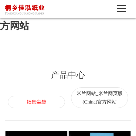
米兰网站_米兰网页版(China)官
方网站
产品中心
米兰网站_米兰网页版
纸集尘袋
(China)官方网站