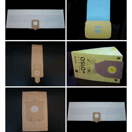
JMZ2
JMZ3
JMZ4
JMZ5
JMZ6
JMZ7