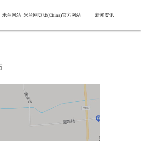
米兰网站_米兰网页版(China)官方网站
新闻资讯
销售网络
米兰网站_米兰网页版(China)官方网站
站