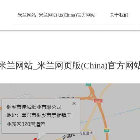
官方网站
米兰网站_米兰网页版(China)官方网站
关于我们
产品中心
米兰网站_米兰网页版(China)官方网