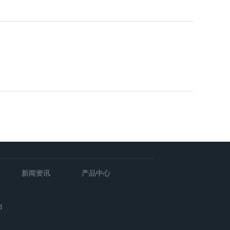
新闻资讯
产品中心
d