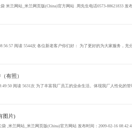
兰网站_米兰网页版(China)官方网站 .周先生电话0573-88621833 发布时间：
）
1 08:56:57 阅读 5544次 各位新老客户你们好： 为了更好的为大家服务
游（有照）
08:49:50 阅读 5631次 为了丰富我厂员工的业余生活。体现我厂人性化的
有图片)
,米兰网站_米兰网页版(China)官方网站 发布时间：2009-02-16 08:42:41