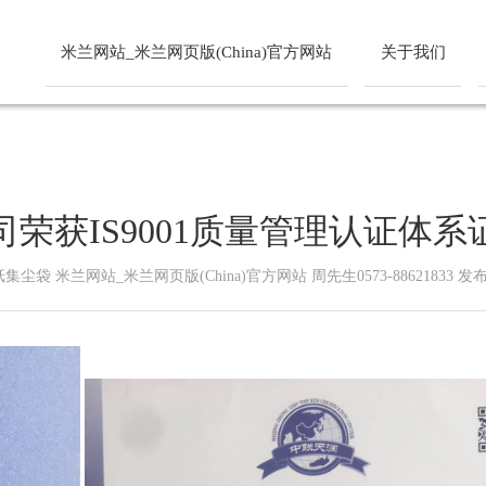
官方网站
米兰网站_米兰网页版(China)官方网站
关于我们
产品中心
司荣获IS9001质量管理认证体系
 米兰网站_米兰网页版(China)官方网站 周先生0573-88621833 发布时间：20