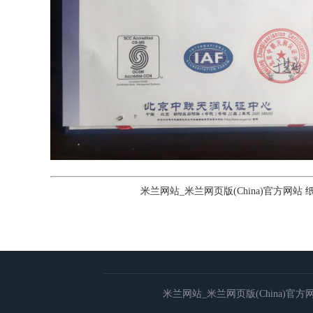
米兰网站_米兰网页版(China)官方网站 纸集尘袋
米兰网站_米兰网页版(China)官方