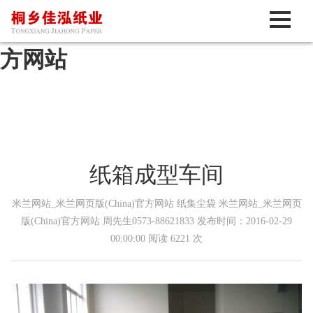
米兰网站_米兰网页版(China)官
方网站
纸箱成型车间
米兰网站_米兰网页版(China)官方网站 纸集尘袋 米兰网站_米兰网页
版(China)官方网站 周先生0573-88621833 发布时间：2016-02-29
00:00:00 阅读 6221 次